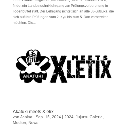
findet ein Landestechniklehrgang zur Prüfungsvorbereitung in
Todenbüttel statt. Der Lehrgang richtet sich an alle Ju-Jutsuka, die
sich auf ihre Prüfungen vom 2. Kyu bis zum 5. Dan vorbereiten
möchten. Die...
Akatuki meets Xletix
von
Janina
|
Sep. 15, 2024
|
2024
,
Jujutsu Galerie
,
Medien
,
News