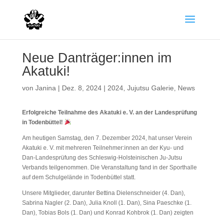
Neue Danträger:innen im
Akatuki!
von
Janina
|
Dez. 8, 2024
|
2024
,
Jujutsu Galerie
,
News
Erfolgreiche Teilnahme des Akatuki e. V. an der Landesprüfung
in Todenbüttel!
Am heutigen Samstag, den 7. Dezember 2024, hat unser Verein
Akatuki e. V. mit mehreren Teilnehmer:innen an der Kyu- und
Dan-Landesprüfung des Schleswig-Holsteinischen Ju-Jutsu
Verbands teilgenommen. Die Veranstaltung fand in der Sporthalle
auf dem Schulgelände in Todenbüttel statt.
Unsere Mitglieder, darunter Bettina Dielenschneider (4. Dan),
Sabrina Nagler (2. Dan), Julia Knoll (1. Dan), Sina Paeschke (1.
Dan), Tobias Bols (1. Dan) und Konrad Kohbrok (1. Dan) zeigten