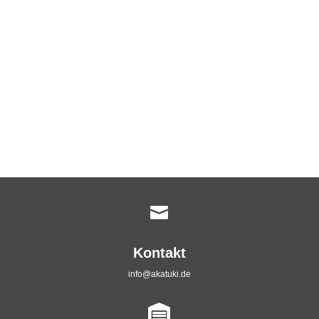

Kontakt
info@akatuki.de
