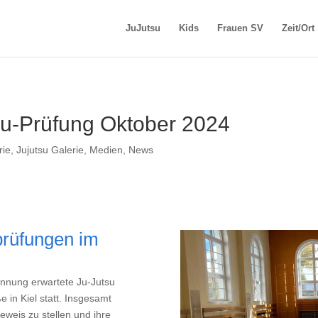
JuJutsu
Kids
Frauen SV
Zeit/Ort
yu-Prüfung Oktober 2024
rie
,
Jujutsu Galerie
,
Medien
,
News
lprüfungen im
nnung erwartete Ju-Jutsu
e in Kiel statt. Insgesamt
eweis zu stellen und ihre